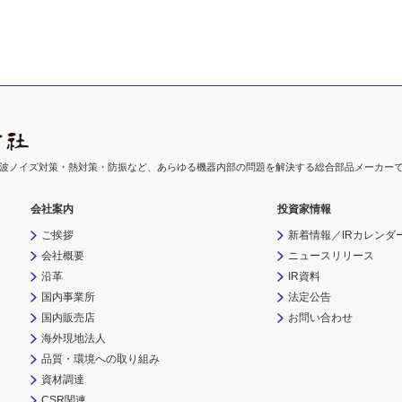
波ノイズ対策・熱対策・防振など、あらゆる機器内部の問題を解決する総合部品メーカー
会社案内
投資家情報
ご挨拶
新着情報／IRカレンダ
会社概要
ニュースリリース
沿革
IR資料
国内事業所
法定公告
国内販売店
お問い合わせ
海外現地法人
品質・環境への取り組み
資材調達
CSR関連