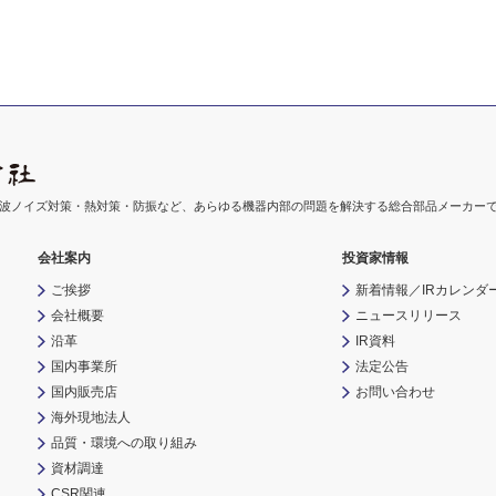
波ノイズ対策・熱対策・防振など、あらゆる機器内部の問題を解決する総合部品メーカー
会社案内
投資家情報
ご挨拶
新着情報／IRカレンダ
会社概要
ニュースリリース
沿革
IR資料
国内事業所
法定公告
国内販売店
お問い合わせ
海外現地法人
品質・環境への取り組み
資材調達
CSR関連