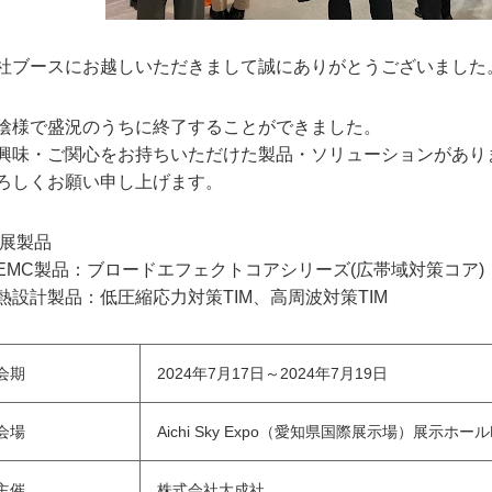
社ブースにお越しいただきまして誠にありがとうございました
陰様で盛況のうちに終了することができました。
興味・ご関心をお持ちいただけた製品・ソリューションがあり
ろしくお願い申し上げます。
展製品
EMC製品：ブロードエフェクトコアシリーズ(広帯域対策コア)
熱設計製品：低圧縮応力対策TIM、高周波対策TIM
会期
2024年7月17日～2024年7月19日
会場
Aichi Sky Expo（愛知県国際展⽰場）展示ホールE
主催
株式会社⼤成社