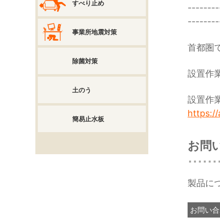
すべり止め
--------
--------
事業所地震対策
首都圏
除菌対策
設置作
土のう
設置作
https://
簡易止水板
お問
製品に