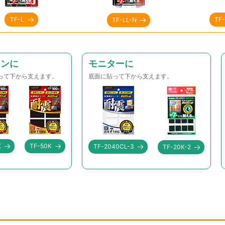
TF-L
TF
TF-LL-N
コンに
モニターに
って下から支えます。
底面に貼って下から支えます。
K
TF-50K
TF-2040CL-3
TF-20K-2