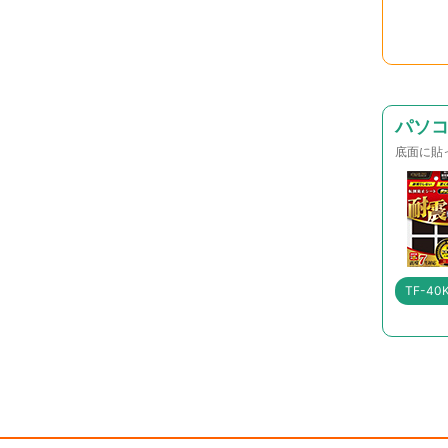
パソ
底面に貼
TF-40