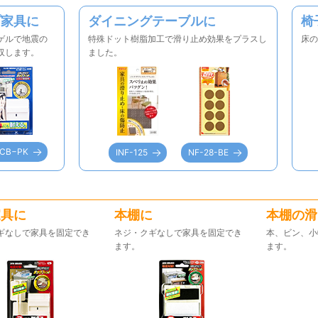
プ家具に
ダイニングテーブルに
椅
ゲルで地震の
特殊ドット樹脂加工で滑り止め効果をプラスし
床の
収します。
ました。
VCB−PK
INF-125
NF-28-BE
家具に
本棚に
本棚の滑
ギなしで家具を固定でき
ネジ・クギなしで家具を固定でき
本、ビン、小
ます。
ます。