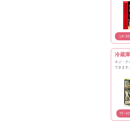
LK-55
冷蔵
ネジ・ク
できます
TF−V