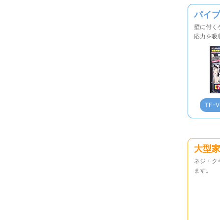
パイ
壁に付く
応力を吸
TF−
大型
ネジ・ク
ます。