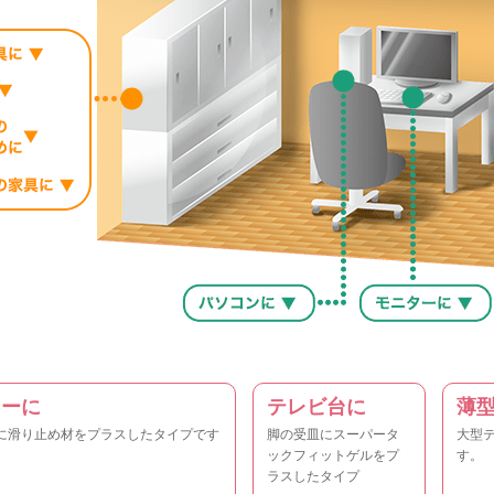
ァーに
テレビ台に
薄
に滑り止め材をプラスしたタイプです
脚の受皿にスーパータ
大型
ックフィットゲルをプ
す。
ラスしたタイプ