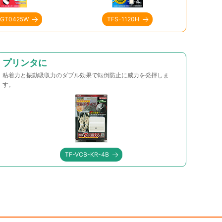
-GT0425W
TFS-1120H
プリンタに
粘着力と振動吸収力のダブル効果で転倒防止に威力を発揮しま
す。
TF-VCB-KR-4B