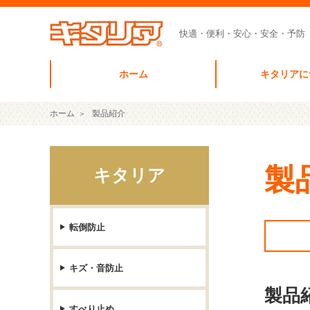
快適・便利・安心・安全・予防
ホーム
キタリアに
ホーム
製品紹介
製
キタリア
転倒防止
キズ・音防止
製品
すべり止め