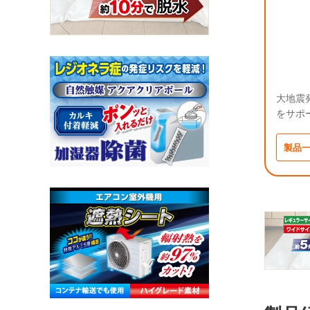
大地震
をサポ
製品