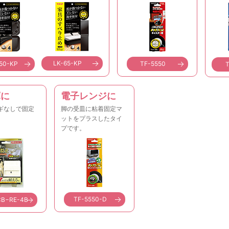
LK-65-KP
50-KP
TF-5550
T
庫に
電子レンジに
ギなしで固定
脚の受皿に粘着固定マ
。
ットをプラスしたタイ
プです。
TF-5550-D
CB−RE-4B