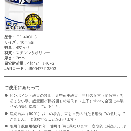
品番
： TF-40CL-3
サイズ
：40mm角
数量
：4枚入り
材質
：スチレン系ポリマー
厚さ
：3mm
目安耐荷量
：4枚当たり46kg
JANコード
：4906477113303
ご使用にあたって
ピンポイント設置の禁止、集中荷重設置・当社の荷重（耐荷重）を
超えない事、設置面が機器側も粘着側も（上下）すべて全面に本製
品が均等に接着していること。
連続高温（60℃）以上の場合、直射日光の当たる場所での使用はで
きません。（溶変することがあります）
耐用年数使用後約5年（使用条件に異なります）定期的に確認し、形