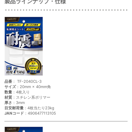
製品ラインナップ・仕様
品番
： TF-2040CL-3
サイズ
：20mm × 40mm角
数量
：4枚入り
材質
：スチレン系ポリマー
厚さ
：3mm
目安耐荷量
：4枚当たり23kg
JANコード
：4906477113105