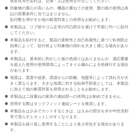
状変化等があれば、交換・又は使用を中止してください。
対象物の重心が高いもの、機器の重ねての使用、畳の面の使用は表
記の荷重条件に当てはまりません。
貼付数を増やすか他の耐震対策との併用をお勧めします。
本製品は、リブ状やゴム足等の凹凸部分を避けて平面に均一に貼付
してください。
本製品を貼付すると、製品の柔軟性と自己粘着性に基づく転倒防止
効果によって、貼付前より対象物の揺れを大きく感じる場合があり
ます。
本製品は、基本的に剥がした後の色残りはありませんが、適応重量
を超えた使用や使用環境によってオイル漏れによる色移行する場合
があります。
地震は、震度や波形、震源からの距離、地盤等によって揺れ方が大
きく異なります。大きな地震に対する転倒予防策としては、本製品
に加えて他の耐震対策を併用されることをお勧めします。
本製品は二段重ねの家具の連結部への併用はお勧めできません。
併用する際はタックフィット連結シートを推奨します。
本製品をはさみでカットするときは、はさみの部分を水や中性洗剤
等で濡らすとカットしやすくなります。
本製品を繰り返し使用することにより多少劣化する場合がありま
す。